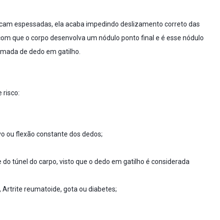
ficam espessadas, ela acaba impedindo deslizamento correto das
com que o corpo desenvolva um nódulo ponto final e é esse nódulo
amada de dedo em gatilho.
 risco:
vo ou flexão constante dos dedos;
e do túnel do carpo
, visto que o dedo em gatilho é considerada
, Artrite reumatoide, gota ou diabetes;