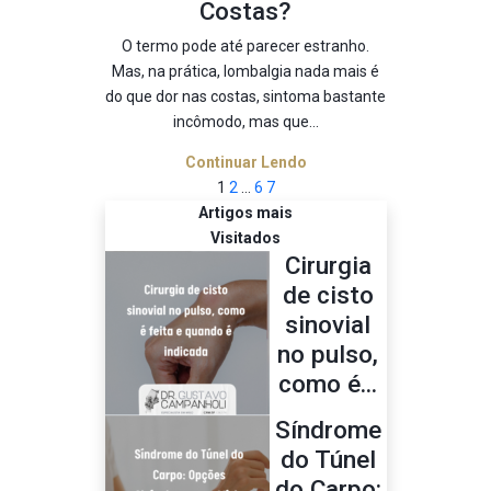
Costas?
O termo pode até parecer estranho.
Mas, na prática, lombalgia nada mais é
do que dor nas costas, sintoma bastante
incômodo, mas que...
Continuar Lendo
1
2
…
6
7
Artigos mais
Visitados
Cirurgia
de cisto
sinovial
no pulso,
como é...
Síndrome
do Túnel
do Carpo: