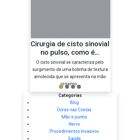
Cirurgia de cisto sinovial
Cirurgia
no pulso, como é...
Túne
O cisto sinovial se caracteriza pelo
A síndrome 
surgimento de uma bolinha de textura
doença caract
amolecida que se apresenta na mão
do nervo ulna
próximo...
Categorias
Blog
Dores nas Costas
Mão e punho
Nervo
Procedimentos Invasivos
Saúde